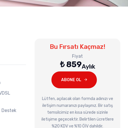
Bu Fırsatı Kaçmaz!
Fiyat
₺ 859
Aylık
ABONE OL
a
VDSL
Lütfen, açılacak olan formda adınızı ve
iletişim numaranızı paylaşınız. Bir satış
ı Destek
temsilcimiz en kısa sürede sizinle
iletişime geçecektir. Belirtilen ücretlere
%20 KDV ve %10 ÖİV dahildir.