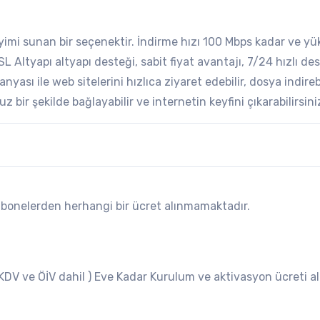
eyimi sunan bir seçenektir. İndirme hızı 100 Mbps kadar ve y
SL Altyapı altyapı desteği, sabit fiyat avantajı, 7/24 hızlı de
yası ile web sitelerini hızlıca ziyaret edebilir, dosya indirebi
ir şekilde bağlayabilir ve internetin keyfini çıkarabilirsini
abonelerden herhangi bir ücret alınmamaktadır.
V ve ÖİV dahil ) Eve Kadar Kurulum ve aktivasyon ücreti alı