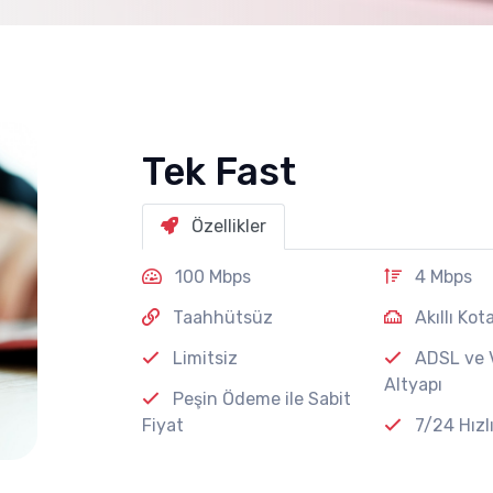
Tek Fast
Özellikler
100 Mbps
4 Mbps
Taahhütsüz
Akıllı Kot
Limitsiz
ADSL ve 
Altyapı
Peşin Ödeme ile Sabit
Fiyat
7/24 Hızl