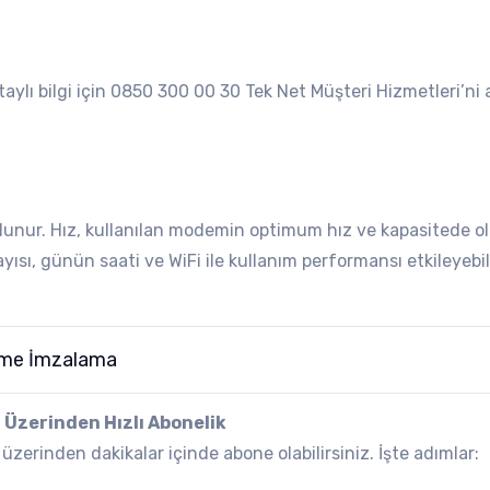
aylı bilgi için 0850 300 00 30 Tek Net Müşteri Hizmetleri’ni a
 bulunur. Hız, kullanılan modemin optimum hız ve kapasitede o
sayısı, günün saati ve WiFi ile kullanım performansı etkileyebili
eşme İmzalama
t Üzerinden Hızlı Abonelik
zerinden dakikalar içinde abone olabilirsiniz. İşte adımlar: